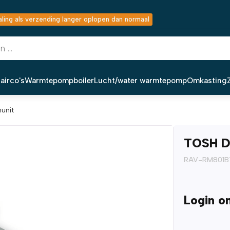
ing als verzending langer oplopen dan normaal
airco's
Warmtepompboiler
Lucht/water warmtepomp
Omkasting
nunit
TOSH DU
RAV-RM801B
Login o