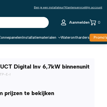
Ben je een installateur?
Klantenservice
Mijn account
Aanmelden
0
Zonnepanelen
Installatiematerialen
Waterontharders
Promo'
CT Digital Inv 6,7kW binnenunit
TP-E-I
m prijzen te bekijken