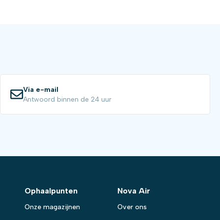
Via e-mail
Antwoord binnen de 24 uur
Ophaalpunten
Nova Air
Onze magazijnen
Over ons