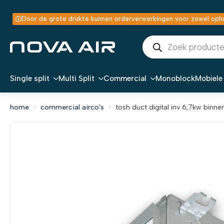
Door de grote drukte kunnen orderverwerkingen voor zowel ophal
Producten
zoeken
Single split
Multi Split
Commercial
Monoblock
Mobiele 
home
commercial airco's
tosh duct digital inv 6,7kw binne