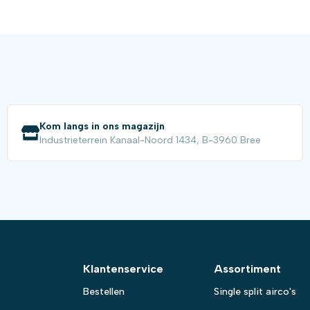
Kom langs in ons magazijn
Industrieterrein Kanaal-Noord 1434, B-3960 Bree
Klantenservice
Assortiment
Bestellen
Single split airco's