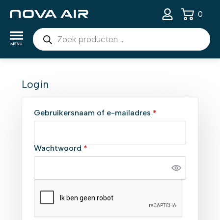
0
Producten
zoeken
Login
Vereist
Gebruikersnaam of e-mailadres
*
Vereist
Wachtwoord
*