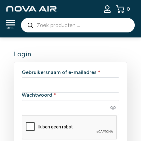
0
Producten
zoeken
Login
Vereist
Gebruikersnaam of e-mailadres
*
Vereist
Wachtwoord
*