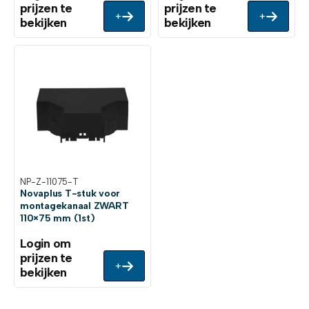
prijzen te
prijzen te
+
+
bekijken
bekijken
NP-Z-11075-T
Novaplus T-stuk voor
montagekanaal ZWART
110×75 mm (1st)
Login om
prijzen te
+
bekijken