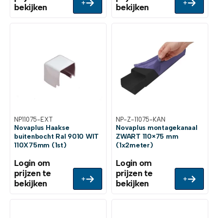
+
+
bekijken
bekijken
NP11075-EXT
NP-Z-11075-KAN
Novaplus Haakse
Novaplus montagekanaal
buitenbocht Ral 9010 WIT
ZWART 110×75 mm
110X75mm (1st)
(1x2meter)
Login om
Login om
prijzen te
prijzen te
+
+
bekijken
bekijken