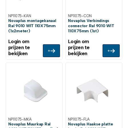
NP11075-KAN
NP11075-CON
Novaplus montagekanaal
Novaplus Verbindings
Ral 9010 WIT 110X75mm
connector Ral 9010 WIT
(1x2meter)
110X75mm (1st)
Login om
Login om
prijzen te
prijzen te
+
+
bekijken
bekijken
NP11075-MKA
NP11075-FLA
Novaplus Muurkap Ral
Novaplus Haakse platte