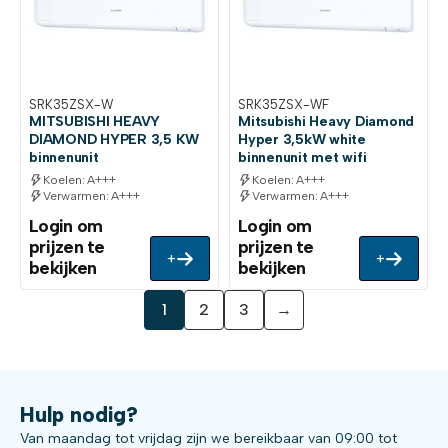
SRK35ZSX-W
SRK35ZSX-WF
MITSUBISHI HEAVY
Mitsubishi Heavy Diamond
DIAMOND HYPER 3,5 KW
Hyper 3,5kW white
binnenunit
binnenunit met wifi
Koelen: A+++
Koelen: A+++
Verwarmen: A+++
Verwarmen: A+++
Login om
Login om
prijzen te
prijzen te
+
+
bekijken
bekijken
1
2
3
→
Hulp nodig?
Van maandag tot vrijdag zijn we bereikbaar van 09:00 tot