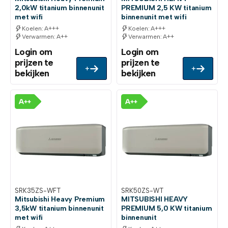
2,0kW titanium binnenunit
PREMIUM 2,5 KW titanium
met wifi
binnenunit met wifi
Koelen: A+++
Koelen: A+++
Verwarmen: A++
Verwarmen: A++
Login om
Login om
prijzen te
prijzen te
+
+
bekijken
bekijken
SRK35ZS-WFT
SRK50ZS-WT
Mitsubishi Heavy Premium
MITSUBISHI HEAVY
3,5kW titanium binnenunit
PREMIUM 5,0 KW titanium
met wifi
binnenunit