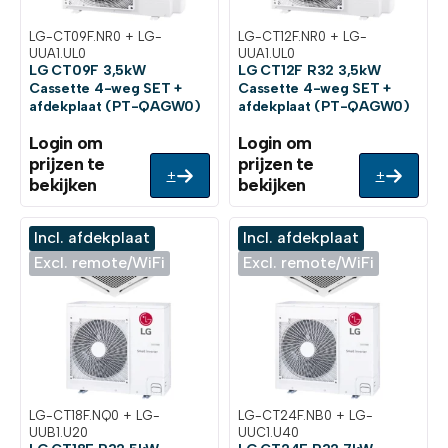
LG-CT09F.NR0 + LG-
LG-CT12F.NR0 + LG-
UUA1.UL0
UUA1.UL0
LG CT09F 3,5kW
LG CT12F R32 3,5kW
Cassette 4-weg SET +
Cassette 4-weg SET +
afdekplaat (PT-QAGW0)
afdekplaat (PT-QAGW0)
Login om
Login om
prijzen te
prijzen te
+
+
bekijken
bekijken
Incl. afdekplaat
Incl. afdekplaat
Excl. remote/WiFi
Excl. remote/WiFi
LG-CT18F.NQ0 + LG-
LG-CT24F.NB0 + LG-
UUB1.U20
UUC1.U40