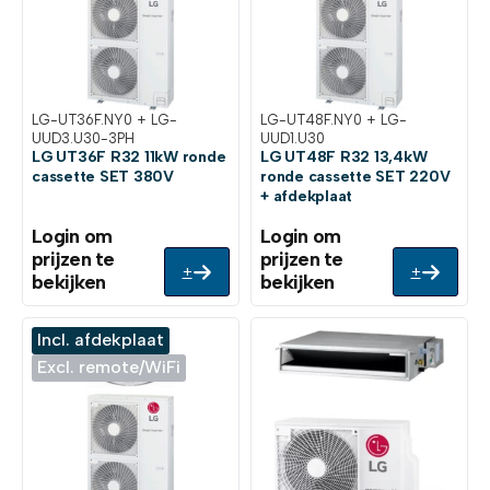
LG-UT36F.NY0 + LG-
LG-UT48F.NY0 + LG-
UUD3.U30-3PH
UUD1.U30
LG UT36F R32 11kW ronde
LG UT48F R32 13,4kW
cassette SET 380V
ronde cassette SET 220V
+ afdekplaat
Login om
Login om
prijzen te
prijzen te
+
+
bekijken
bekijken
Incl. afdekplaat
Excl. remote/WiFi