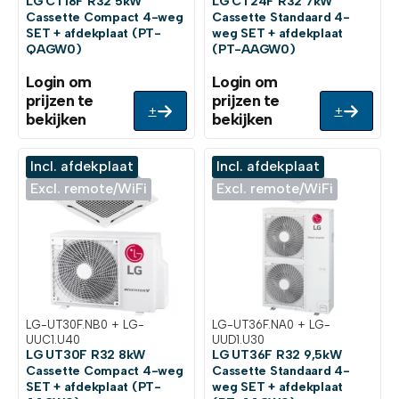
LG CT18F R32 5kW
LG CT24F R32 7kW
Cassette Compact 4-weg
Cassette Standaard 4-
SET + afdekplaat (PT-
weg SET + afdekplaat
QAGW0)
(PT-AAGW0)
Login om
Login om
prijzen te
prijzen te
+
+
bekijken
bekijken
Incl. afdekplaat
Incl. afdekplaat
Excl. remote/WiFi
Excl. remote/WiFi
LG-UT30F.NB0 + LG-
LG-UT36F.NA0 + LG-
UUC1.U40
UUD1.U30
LG UT30F R32 8kW
LG UT36F R32 9,5kW
Cassette Compact 4-weg
Cassette Standaard 4-
SET + afdekplaat (PT-
weg SET + afdekplaat