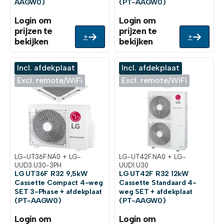
AAGW0)
(PT-AAGW0)
Login om
Login om
prijzen te
prijzen te
+
+
bekijken
bekijken
Incl. afdekplaat
Incl. afdekplaat
Excl. remote/WiFi
Excl. remote/WiFi
LG-UT36F.NA0 + LG-
LG-UT42F.NA0 + LG-
UUD3.U30-3PH
UUD1.U30
LG UT36F R32 9,5kW
LG UT42F R32 12kW
Cassette Compact 4-weg
Cassette Standaard 4-
SET 3-Phase + afdekplaat
weg SET + afdekplaat
(PT-AAGW0)
(PT-AAGW0)
Login om
Login om