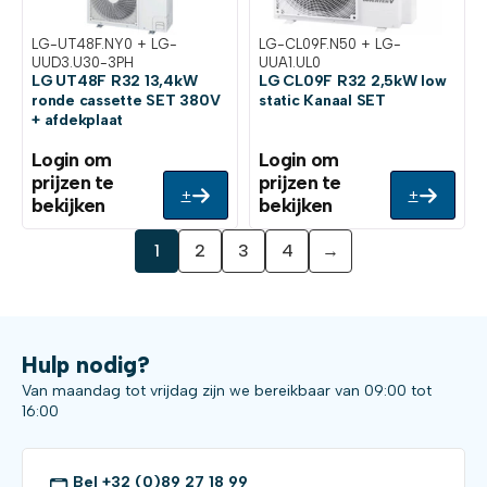
LG-UT48F.NY0 + LG-
LG-CL09F.N50 + LG-
UUD3.U30-3PH
UUA1.UL0
LG UT48F R32 13,4kW
LG CL09F R32 2,5kW low
ronde cassette SET 380V
static Kanaal SET
+ afdekplaat
Login om
Login om
prijzen te
prijzen te
+
+
bekijken
bekijken
1
2
3
4
→
Hulp nodig?
Van maandag tot vrijdag zijn we bereikbaar van 09:00 tot
16:00
Bel +32 (0)89 27 18 99