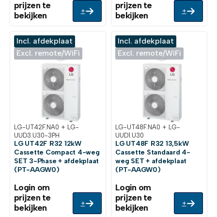
prijzen te
prijzen te
+
+
bekijken
bekijken
Incl. afdekplaat
Incl. afdekplaat
Excl. remote/WiFi
Excl. remote/WiFi
LG-UT42F.NA0 + LG-
LG-UT48F.NA0 + LG-
UUD3.U30-3PH
UUD1.U30
LG UT42F R32 12kW
LG UT48F R32 13,5kW
Cassette Compact 4-weg
Cassette Standaard 4-
SET 3-Phase + afdekplaat
weg SET + afdekplaat
(PT-AAGW0)
(PT-AAGW0)
Login om
Login om
prijzen te
prijzen te
+
+
bekijken
bekijken