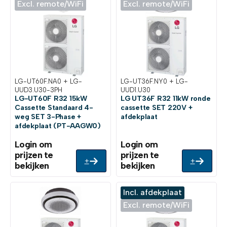
Excl. remote/WiFi
Excl. remote/WiFi
LG-UT60F.NA0 + LG-
LG-UT36F.NY0 + LG-
UUD3.U30-3PH
UUD1.U30
LG-UT60F R32 15kW
LG UT36F R32 11kW ronde
Cassette Standaard 4-
cassette SET 220V +
weg SET 3-Phase +
afdekplaat
afdekplaat (PT-AAGW0)
Login om
Login om
prijzen te
prijzen te
+
+
bekijken
bekijken
Incl. afdekplaat
Excl. remote/WiFi