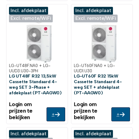
Incl. afdekplaat
Incl. afdekplaat
Excl. remote/WiFi
Excl. remote/WiFi
LG-UT48F.NA0 + LG-
LG-UT60F.NA0 + LG-
UUD3.U30-3PH
UUD1.U30
LG UT48F R32 13,5kW
LG-UT60F R32 15kW
Cassette Standaard 4-
Cassette Standaard 4-
weg SET 3-Phase +
weg SET + afdekplaat
afdekplaat (PT-AAGW0)
(PT-AAGW0)
Login om
Login om
prijzen te
prijzen te
+
+
bekijken
bekijken
Incl. afdekplaat
Incl. afdekplaat