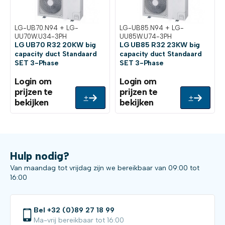
LG-UB70.N94 + LG-
LG-UB85.N94 + LG-
UU70W.U34-3PH
UU85W.U74-3PH
LG UB70 R32 20KW big
LG UB85 R32 23KW big
capacity duct Standaard
capacity duct Standaard
SET 3-Phase
SET 3-Phase
Login om
Login om
prijzen te
prijzen te
+
+
bekijken
bekijken
Hulp nodig?
Van maandag tot vrijdag zijn we bereikbaar van 09:00 tot
16:00
Bel +32 (0)89 27 18 99
Ma-vrij bereikbaar tot 16:00