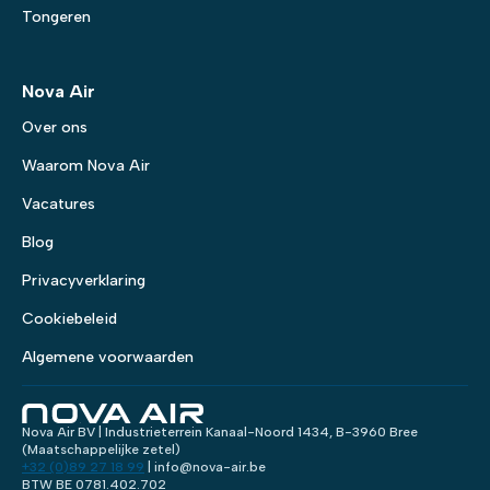
Tongeren
Nova Air
Over ons
Waarom Nova Air
Vacatures
Blog
Privacyverklaring
Cookiebeleid
Algemene voorwaarden
Nova Air BV | Industrieterrein Kanaal-Noord 1434, B-3960 Bree
(Maatschappelijke zetel)
+32 (0)89 27 18 99
| info@nova-air.be
BTW BE 0781.402.702