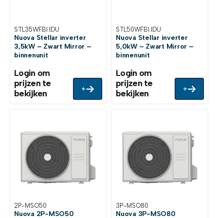
STL35WFBI.IDU
STL50WFBI.IDU
Nuova Stellar inverter
Nuova Stellar inverter
3,5kW – Zwart Mirror –
5,0kW – Zwart Mirror –
binnenunit
binnenunit
Login om
Login om
prijzen te
prijzen te
+
+
bekijken
bekijken
2P-MSO50
3P-MSO80
Nuova 2P-MSO50
Nuova 3P-MSO80