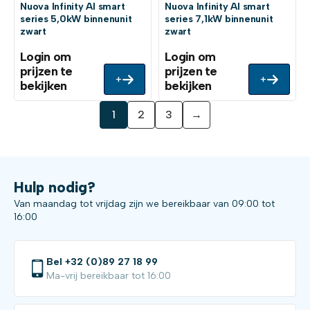
Nuova Infinity AI smart
Nuova Infinity AI smart
series 5,0kW binnenunit
series 7,1kW binnenunit
zwart
zwart
Login om
Login om
prijzen te
prijzen te
+
+
bekijken
bekijken
1
2
3
→
Hulp nodig?
Van maandag tot vrijdag zijn we bereikbaar van 09:00 tot
16:00
Bel +32 (0)89 27 18 99
Ma-vrij bereikbaar tot 16:00