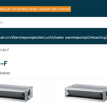
ing als verzending langer oplopen dan normaal
airco's
Warmtepompboiler
Lucht/water warmtepomp
Omkasting
 CM-F
-F
ultaten