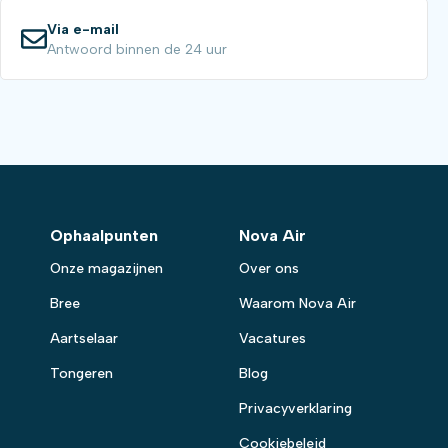
Via e-mail
Antwoord binnen de 24 uur
Ophaalpunten
Nova Air
Onze magazijnen
Over ons
Bree
Waarom Nova Air
Aartselaar
Vacatures
Tongeren
Blog
Privacyverklaring
Cookiebeleid