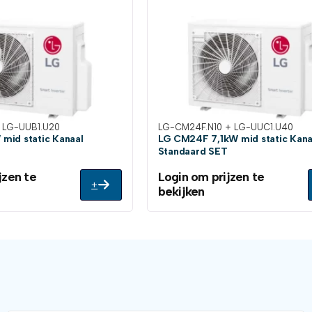
 LG-UUB1.U20
LG-CM24F.N10 + LG-UUC1.U40
mid static Kanaal
LG CM24F 7,1kW mid static Kana
Standaard SET
jzen te
Login om prijzen te
+
bekijken