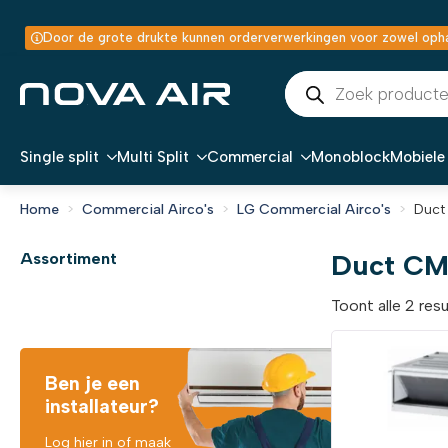
Door de grote drukte kunnen orderverwerkingen voor zowel ophal
Producten
zoeken
Single split
Multi Split
Commercial
Monoblock
Mobiele 
Home
Commercial Airco's
LG Commercial Airco's
Duct
Duct CM
Assortiment
Toont alle 2 res
Ben je een
installateur?
Log hier in of maak