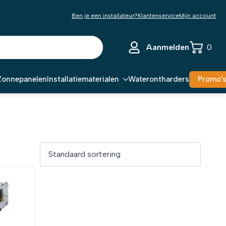
Ben je een installateur?
Klantenservice
Mijn account
Aanmelden
0
Zonnepanelen
Installatiematerialen
Waterontharders
Promo'