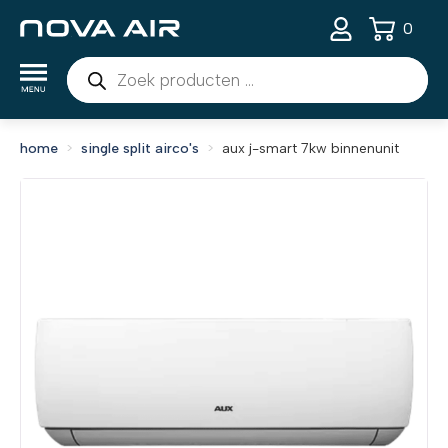
0
Producten
zoeken
home
single split airco's
aux j-smart 7kw binnenunit