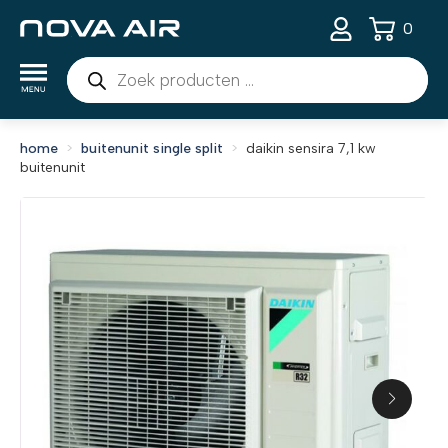
0
Producten
zoeken
home
buitenunit single split
daikin sensira 7,1 kw
buitenunit