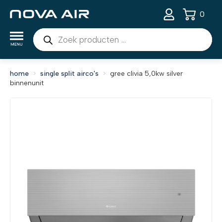
0
Producten
zoeken
home
single split airco's
gree clivia 5,0kw silver
binnenunit