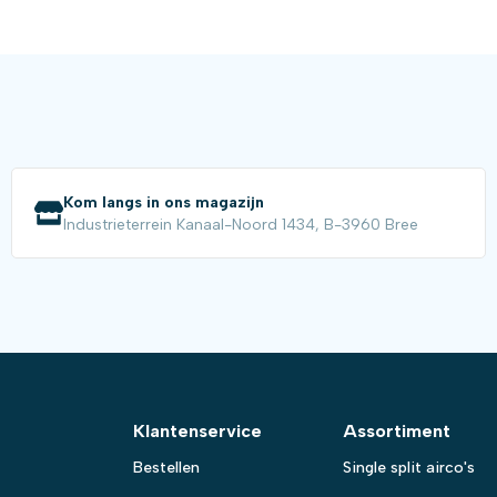
Kom langs in ons magazijn
Industrieterrein Kanaal-Noord 1434, B-3960 Bree
Klantenservice
Assortiment
Bestellen
Single split airco's