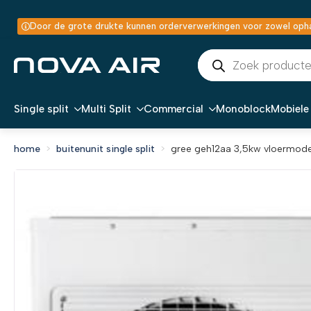
Door de grote drukte kunnen orderverwerkingen voor zowel ophal
Producten
zoeken
Single split
Multi Split
Commercial
Monoblock
Mobiele 
home
buitenunit single split
gree geh12aa 3,5kw vloermodel