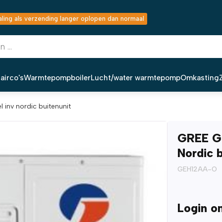
ing als verzending langer oplopen dan normaal
airco's
Warmtepompboiler
Lucht/water warmtepomp
Omkasting
 inv nordic buitenunit
GREE G
Nordic 
GEH12AA-O
Login o