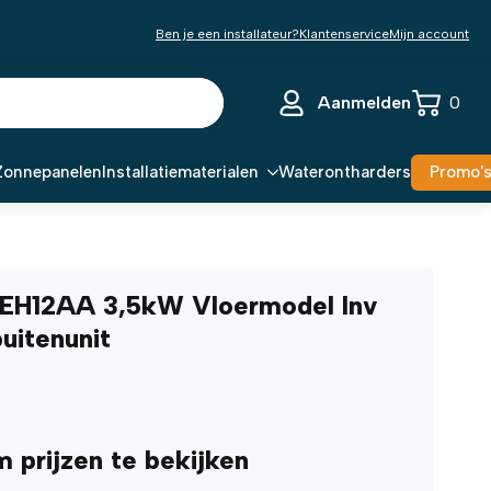
Ben je een installateur?
Klantenservice
Mijn account
Aanmelden
0
Zonnepanelen
Installatiematerialen
Waterontharders
Promo'
EH12AA 3,5kW Vloermodel Inv
buitenunit
m prijzen te bekijken