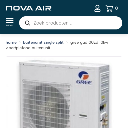
0
Producten
zoeken
home
buitenunit single split
gree gud100zd 10kw
vloer/plafond buitenunit