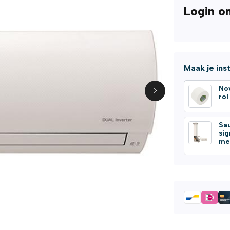
Login o
Maak je ins
No
ro
Sa
si
me