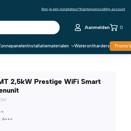
Ben je een installateur?
Klantenservice
Mijn account
Aanmelden
0
Zonnepanelen
Installatiematerialen
Waterontharders
Promo'
T 2,5kW Prestige WiFi Smart
enunit
NSM
++
: A+++