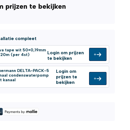
m prijzen te bekijken
tallatie compleet
va tape wit 50×0,19mm
Login om prijzen
+
l 20m (per 4st)
te bekijken
uermann DELTA-PACK-5
Login om
gnaal condenswaterpomp
prijzen te
+
t kanaal
bekijken