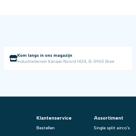
Kom langs in ons magazijn
Industrieterrein Kanaal-Noord 1434, B-3960 Bree
Klantenservice
Assortiment
Bestellen
Single split airco's