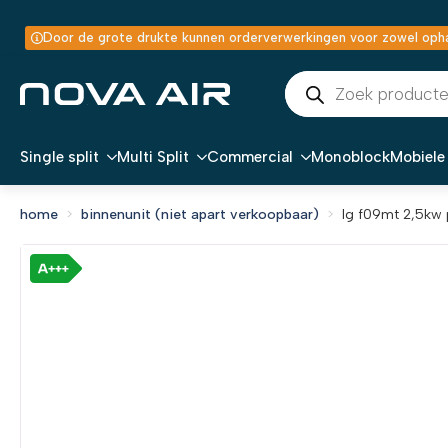
Door de grote drukte kunnen orderverwerkingen voor zowel ophal
Producten
zoeken
Single split
Multi Split
Commercial
Monoblock
Mobiele 
home
binnenunit (niet apart verkoopbaar)
lg f09mt 2,5kw p