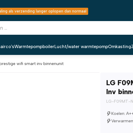
ing als verzending langer oplopen dan normaal
airco's
Warmtepompboiler
Lucht/water warmtepomp
Omkasting
restige wifi smart inv binnenunit
LG F09M
Inv binn
LG-F09MT-
Koelen: A+
Verwarmen