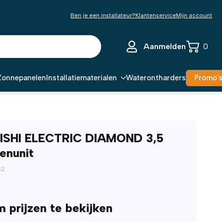
Ben je een installateur?
Klantenservice
Mijn account
Aanmelden
0
Zonnepanelen
Installatiematerialen
Waterontharders
Promo'
ISHI ELECTRIC DIAMOND 3,5
enunit
G2
m prijzen te bekijken