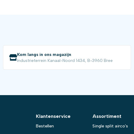
Kom langs in ons magazijn
Industrieterrein Kanaal-Noord 1434, B-3960 Bree
Klantenservice
Assortiment
Bestellen
Single split airco's