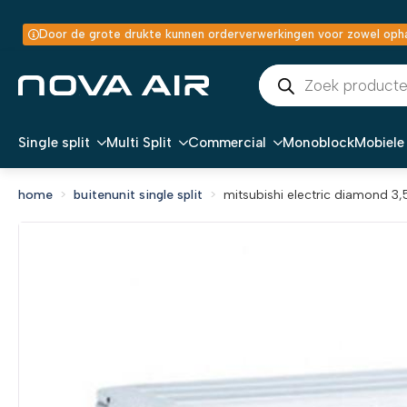
Door de grote drukte kunnen orderverwerkingen voor zowel ophal
Producten
zoeken
Single split
Multi Split
Commercial
Monoblock
Mobiele 
home
buitenunit single split
mitsubishi electric diamond 3,