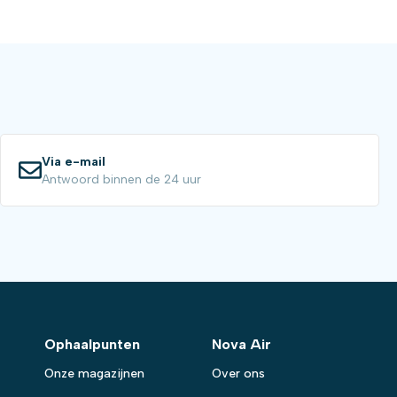
Via e-mail
Antwoord binnen de 24 uur
Ophaalpunten
Nova Air
Onze magazijnen
Over ons