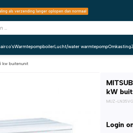
ing als verzending langer oplopen dan normaal
airco's
Warmtepompboiler
Lucht/water warmtepomp
Omkasting
5 kw buitenunit
MITSUB
kW buit
MUZ-LN35V
Login o