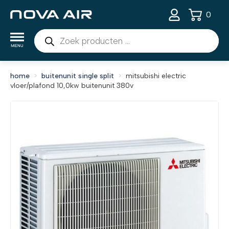
0
Producten
zoeken
home
buitenunit single split
mitsubishi electric
vloer/plafond 10,0kw buitenunit 380v