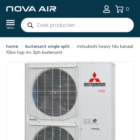
0
Producten
zoeken
home
buitenunit single split
mitsubishi heavy fdu kanaal
10kw hyp inv 3ph buitenunit