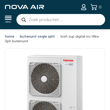
0
Producten
zoeken
home
buitenunit single split
tosh sup digital inv 14kw
3ph buitenunit