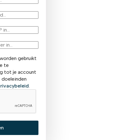
 worden gebruikt
e te
 tot je account
e doeleinden
rivacybeleid
.
en