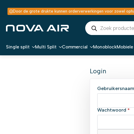
Door de grote drukte kunnen orderverwerkingen voor zowel ophal
Producten
zoeken
Single split
Multi Split
Commercial
Monoblock
Mobiele 
Login
Gebruikersnaam
V
Wachtwoord
*