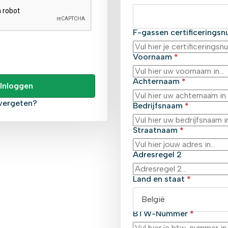
F-gassen certificering
Voornaam
*
Achternaam
*
Inloggen
vergeten?
Bedrijfsnaam
*
Straatnaam
*
Adresregel 2
Land en staat
*
België
BTW-Nummer
*