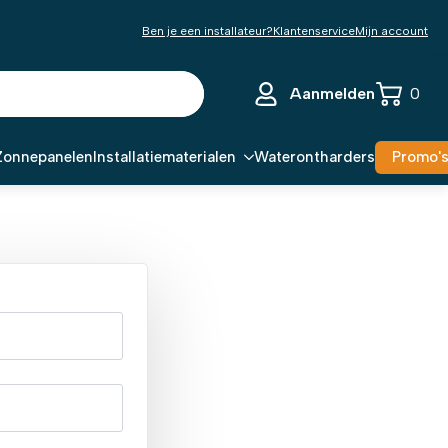
Ben je een installateur?
Klantenservice
Mijn account
Aanmelden
0
Zonnepanelen
Installatiematerialen
Waterontharders
Promo'
t