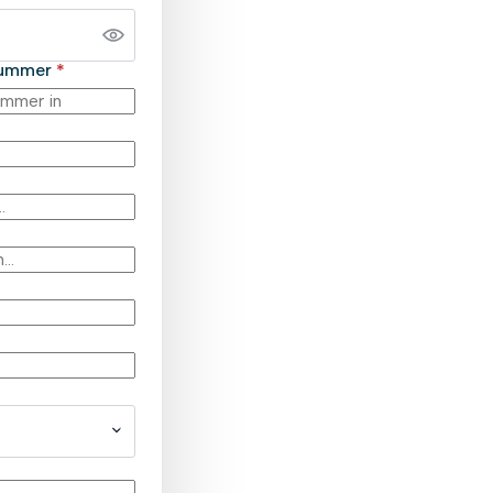
snummer
*