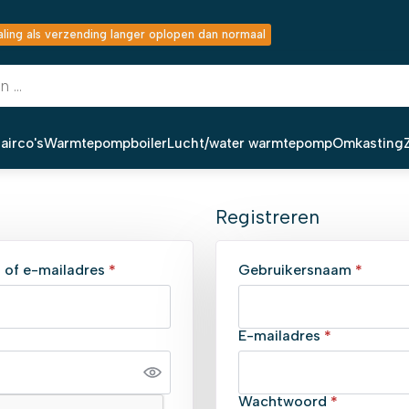
ing als verzending langer oplopen dan normaal
airco's
Warmtepompboiler
Lucht/water warmtepomp
Omkasting
Registreren
Vereist
Vereis
 of e-mailadres
*
Gebruikersnaam
*
ereist
Vereist
E-mailadres
*
Vereist
Wachtwoord
*