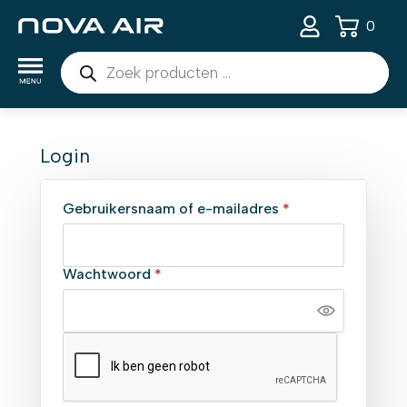
0
Producten
zoeken
Login
Vereist
Gebruikersnaam of e-mailadres
*
Vereist
Wachtwoord
*