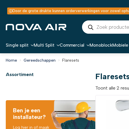
Door de grote drukte kunnen orderverwerkingen voor zowel ophal
Producten
zoeken
Single split
Multi Split
Commercial
Monoblock
Mobiele 
Home
Gereedschappen
Flaresets
Flareset
Assortiment
Toont alle 2 res
Ben je een
installateur?
Log hier in of maak