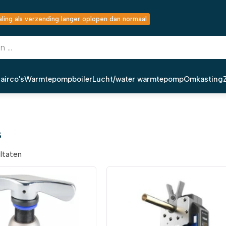
ing als verzending langer oplopen dan normaal
airco's
Warmtepompboiler
Lucht/water warmtepomp
Omkasting
s
ultaten