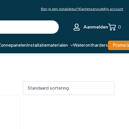
Ben je een installateur?
Klantenservice
Mijn account
Aanmelden
0
Zonnepanelen
Installatiematerialen
Waterontharders
Promo'