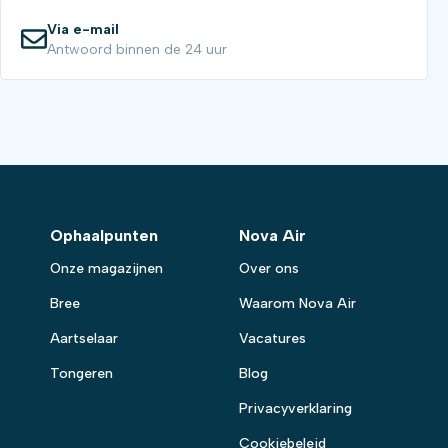
Via e-mail
Antwoord binnen de 24 uur
Ophaalpunten
Nova Air
Onze magazijnen
Over ons
Bree
Waarom Nova Air
Aartselaar
Vacatures
Tongeren
Blog
Privacyverklaring
Cookiebeleid