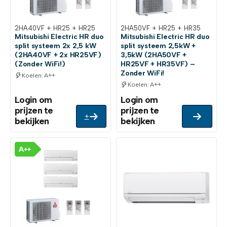
2HA40VF + HR25 + HR25
2HA50VF + HR25 + HR35
​Mitsubishi Electric HR duo
Mitsubishi Electric HR duo
split systeem 2x 2,5 kW
split systeem 2,5kW +
(2HA40VF + 2x HR25VF)
3,5kW (2HA50VF +
(Zonder WiFi!)
HR25VF + HR35VF) –
Zonder WiFi!
Koelen: A++
Koelen: A++
Login om
Login om
prijzen te
prijzen te
+
bekijken
bekijken