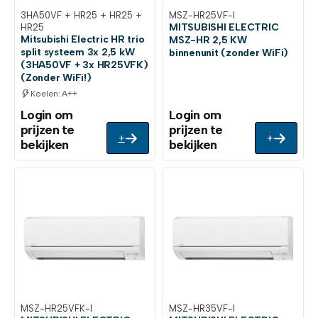
3HA50VF + HR25 + HR25 +
MSZ-HR25VF-I
MITSUBISHI ELECTRIC
HR25
Mitsubishi Electric HR trio
MSZ-HR 2,5 KW
split systeem 3x 2,5 kW
binnenunit (zonder WiFi)
(3HA50VF + 3x HR25VFK)
(Zonder WiFi!)
Koelen: A++
Login om
Login om
prijzen te
prijzen te
+
+
bekijken
bekijken
MSZ-HR25VFK-I
MSZ-HR35VF-I