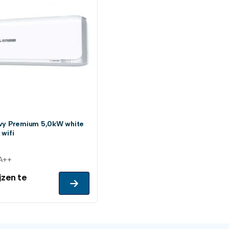
avy Premium 5,0kW white
 wifi
 A++
jzen te