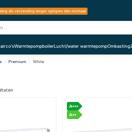
ing als verzending langer oplopen dan normaal
airco's
Warmtepompboiler
Lucht/water warmtepomp
Omkasting
s
Premium
White
ultaten