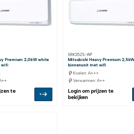
SRK25ZS-WF
avy Premium 2,0kW white
Mitsubishi Heavy Premium 2,5kW
 wifi
binnenunit met wifi
+
Koelen: A+++
 A++
Verwarmen: A++
jzen te
Login om prijzen te
+
bekijken