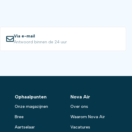
Via e-mail
Antwoord binnen de 24 uur
Ophaalpunten
Nova Air
Onze magazijnen
Over ons
Bree
Waarom Nova Air
Aartselaar
Vacatures