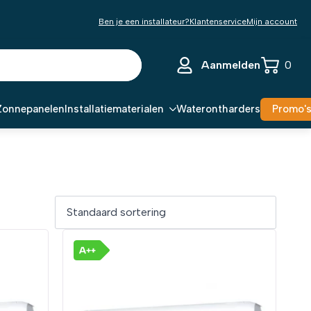
Ben je een installateur?
Klantenservice
Mijn account
Aanmelden
0
Zonnepanelen
Installatiematerialen
Waterontharders
Promo'