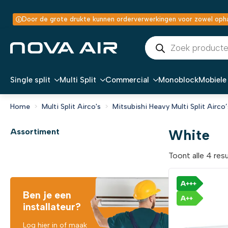
Door de grote drukte kunnen orderverwerkingen voor zowel ophal
Producten
zoeken
Single split
Multi Split
Commercial
Monoblock
Mobiele 
Home
Multi Split Airco's
Mitsubishi Heavy Multi Split Airco’
White
Assortiment
Toont alle 4 res
Ben je een
installateur?
Log hier in of maak