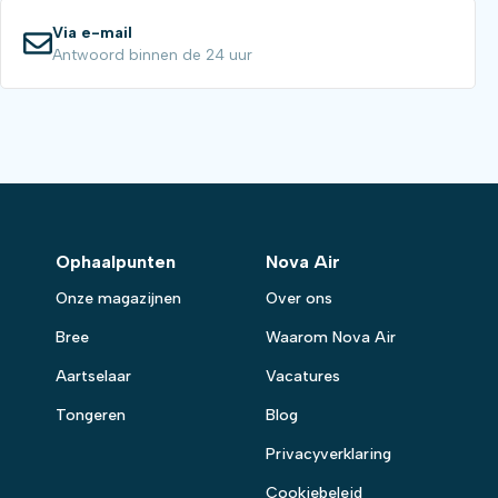
Via e-mail
Antwoord binnen de 24 uur
Ophaalpunten
Nova Air
Onze magazijnen
Over ons
Bree
Waarom Nova Air
Aartselaar
Vacatures
Tongeren
Blog
Privacyverklaring
Cookiebeleid