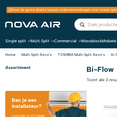
Door de grote drukte kunnen orderverwerkingen voor zowel ophal
Producten
zoeken
Single split
Multi Split
Commercial
Monoblock
Mobiele 
Home
Multi Split Airco's
TOSHIBA Multi Split Airco’s
Bi-
Bi-Flow
Assortiment
Toont alle 3 res
Ben je een
installateur?
Log hier in of maak