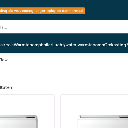
ing als verzending langer oplopen dan normaal
airco's
Warmtepompboiler
Lucht/water warmtepomp
Omkasting
Flow
ultaten