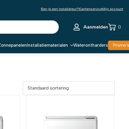
Ben je een installateur?
Klantenservice
Mijn account
Aanmelden
0
Zonnepanelen
Installatiematerialen
Waterontharders
Promo'