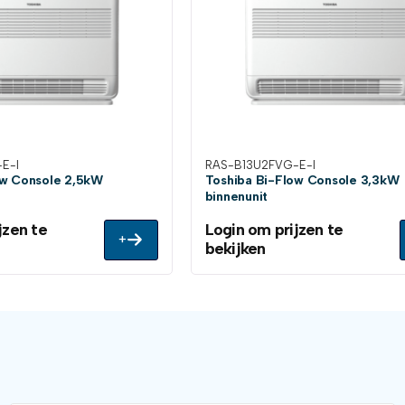
E-I
RAS-B13U2FVG-E-I
ow Console 2,5kW
Toshiba Bi-Flow Console 3,3kW
binnenunit
jzen te
Login om prijzen te
+
bekijken