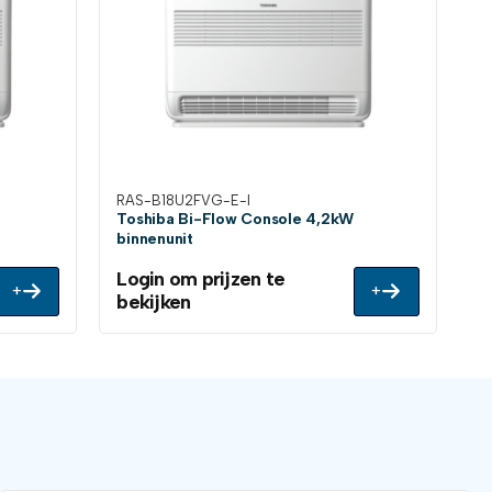
RAS-B18U2FVG-E-I
Toshiba Bi-Flow Console 4,2kW
binnenunit
Login om prijzen te
+
+
bekijken