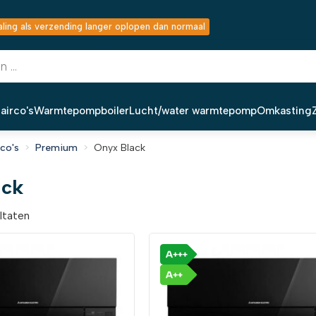
ing als verzending langer oplopen dan normaal
airco's
Warmtepompboiler
Lucht/water warmtepomp
Omkasting
rco's
Premium
Onyx Black
ack
ultaten