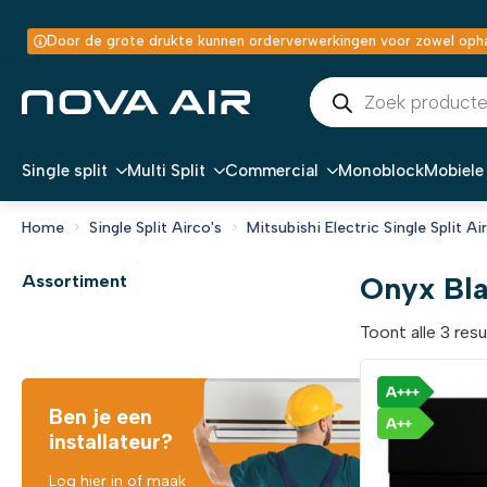
Door de grote drukte kunnen orderverwerkingen voor zowel ophal
Producten
zoeken
Single split
Multi Split
Commercial
Monoblock
Mobiele 
Home
Single Split Airco's
Mitsubishi Electric Single Split Ai
Onyx Bl
Assortiment
Toont alle 3 res
Ben je een
installateur?
Log hier in of maak