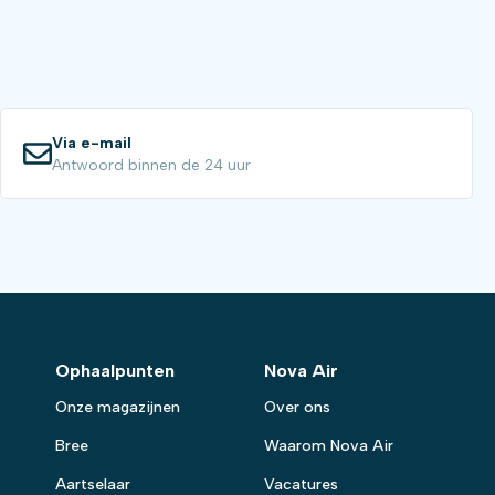
Via e-mail
Antwoord binnen de 24 uur
Ophaalpunten
Nova Air
Onze magazijnen
Over ons
Bree
Waarom Nova Air
Aartselaar
Vacatures