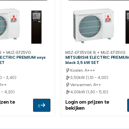
B + MUZ-EF25VG
MSZ-EF35VGK B + MUZ-EF35VG
LECTRIC PREMIUM onyx
MITSUBISHI ELECTRIC PREMIUM
SET
black 3,5 kW SET
+
Koelen: A+++
0 ~ 3,40)
3,50kW (1,10 ~ 4,00)
 A++
Verwarmen: A++
 ~ 4,20)
4,00kW (1,30 ~ 5,10)
jzen te
Login om prijzen te
+
bekijken