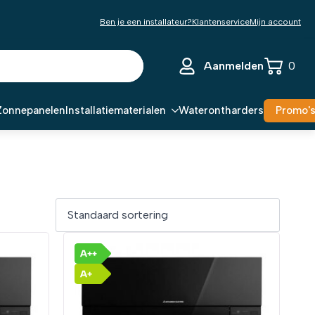
Ben je een installateur?
Klantenservice
Mijn account
Aanmelden
0
Zonnepanelen
Installatiematerialen
Waterontharders
Promo'