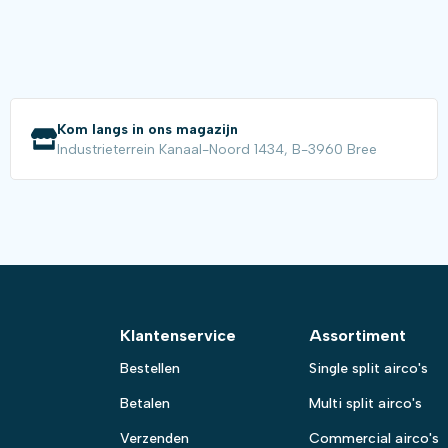
Kom langs in ons magazijn
Industrieterrein Kanaal-Noord 1434, B-3960 Bree
Klantenservice
Assortiment
Bestellen
Single split airco's
Betalen
Multi split airco's
Verzenden
Commercial airco's