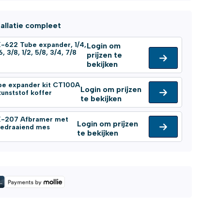
tallatie compleet
-622 Tube expander, 1/4,
Login om
6, 3/8, 1/2, 5/8, 3/4, 7/8
prijzen te
bekijken
be expander kit CT100A
Login om prijzen
kunststof koffer
te bekijken
-207 Afbramer met
Login om prijzen
edraaiend mes
te bekijken