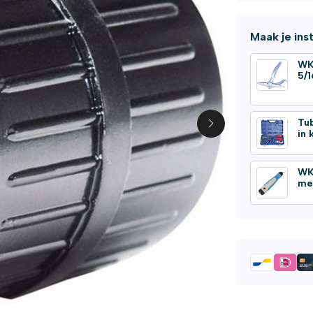
Maak je ins
WK
5/1
Tu
in 
WK
me