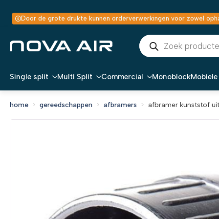
Door de grote drukte kunnen orderverwerkingen voor zowel ophal
Producten
zoeken
Single split
Multi Split
Commercial
Monoblock
Mobiele 
home
gereedschappen
afbramers
afbramer kunststof ui