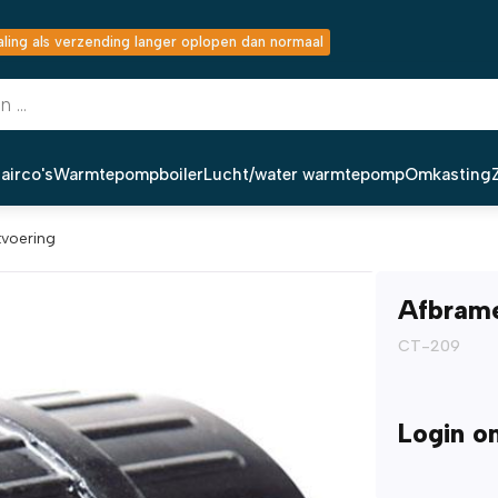
ing als verzending langer oplopen dan normaal
airco's
Warmtepompboiler
Lucht/water warmtepomp
Omkasting
tvoering
Afbrame
CT-209
Login o