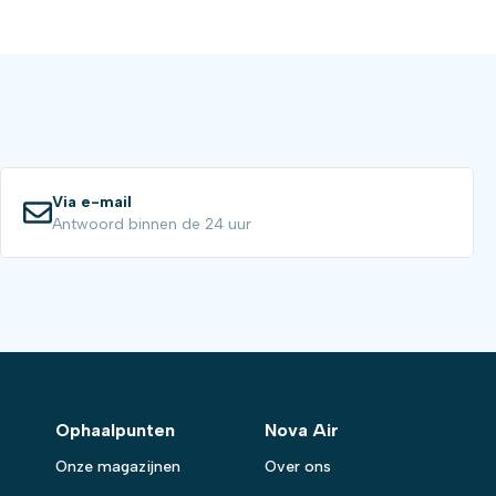
Via e-mail
Antwoord binnen de 24 uur
Ophaalpunten
Nova Air
Onze magazijnen
Over ons