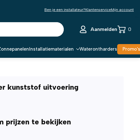
Ben je een installateur?
Klantenservice
Mijn account
Aanmelden
0
Zonnepanelen
Installatiematerialen
Waterontharders
Promo'
r kunststof uitvoering
m prijzen te bekijken