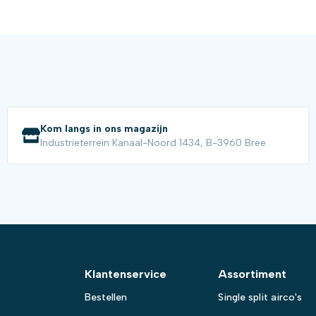
Kom langs in ons magazijn
Industrieterrein Kanaal-Noord 1434, B-3960 Bree
Klantenservice
Assortiment
Bestellen
Single split airco's