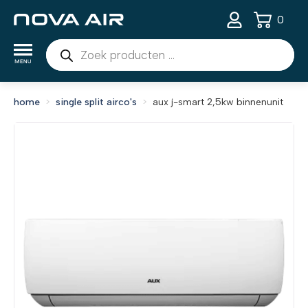
0
Producten
zoeken
home
single split airco's
aux j-smart 2,5kw binnenunit