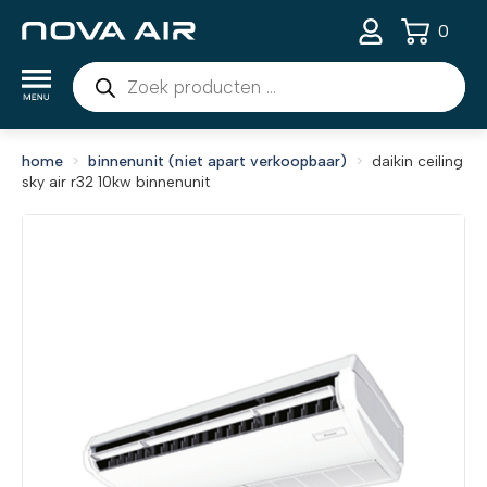
0
Producten
zoeken
home
binnenunit (niet apart verkoopbaar)
daikin ceiling
sky air r32 10kw binnenunit