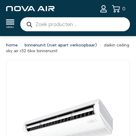
0
Producten
zoeken
home
binnenunit (niet apart verkoopbaar)
daikin ceiling
sky air r32 6kw binnenunit