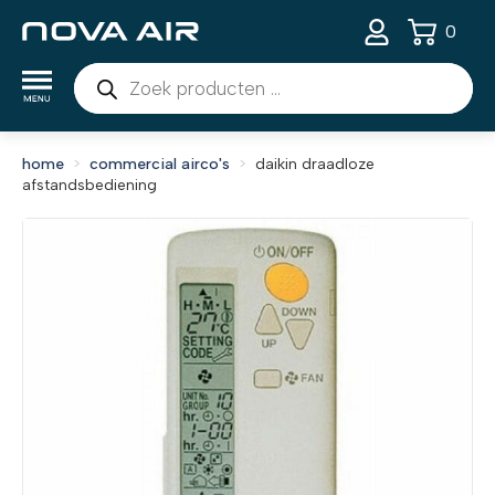
0
Producten
zoeken
home
commercial airco's
daikin draadloze
afstandsbediening