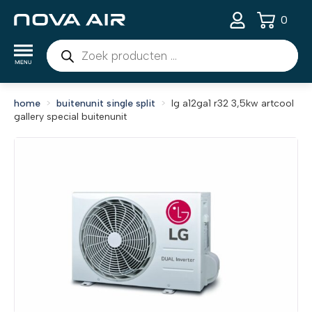
0
Producten
zoeken
home
buitenunit single split
lg a12ga1 r32 3,5kw artcool
gallery special buitenunit