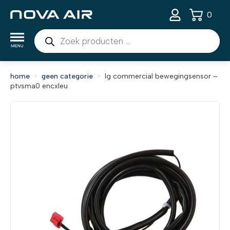
0
Producten
zoeken
home
geen categorie
lg commercial bewegingsensor –
ptvsma0 encxleu