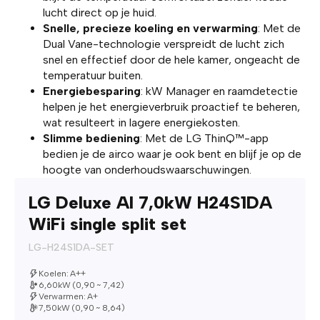
lucht direct op je huid.
Snelle, precieze koeling en verwarming
: Met de
Dual Vane-technologie verspreidt de lucht zich
snel en effectief door de hele kamer, ongeacht de
temperatuur buiten.
Energiebesparing
: kW Manager en raamdetectie
helpen je het energieverbruik proactief te beheren,
wat resulteert in lagere energiekosten.
Slimme bediening
: Met de LG ThinQ™-app
bedien je de airco waar je ook bent en blijf je op de
hoogte van onderhoudswaarschuwingen.
LG Deluxe AI 7,0kW H24S1DA
WiFi single split set
LG-H24S1DA-SET
Koelen: A++
6,60kW (0,90 ~ 7,42)
Verwarmen: A+
7,50kW (0,90 ~ 8,64)