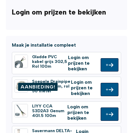
Login om prijzen te bekijken
Maak je installatie compleet
Gladde PVC
Login om
kabel grijs 3G2,5
prijzen te
+
Rol 100m
bekijken
Soepele Drainpipe
Login om
Ø 16/18/20mm, rol
AANBIEDING!
prijzen te
+
50 meter
bekijken
LIYY CCA
Login om
S3D2A3 Genum
prijzen te
+
4G1.5 100m
bekijken
Sauermann DELTA-
Login