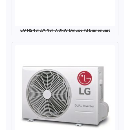
LG H24S1DA.NS1 7,0kW Deluxe AI binnenunit