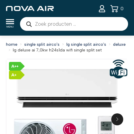
0
Producten
zoeken
home
single split airco's
lg single split airco's
deluxe
lg deluxe ai 7,0kw h24s1da wifi single split set