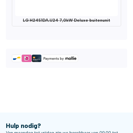
LG H24S1DA.U24 7,0kW Deluxe buitenunit
Hulp nodig?
Van maandag tot vrijdag zijn we bereikbaar van 09:00 tot