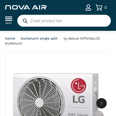
0
Producten
zoeken
home
buitenunit single split
lg deluxe h09s1da.u12
buitenunit