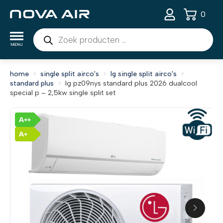
0
Producten
zoeken
home
single split airco's
lg single split airco's
standard plus
lg pz09nys standard plus 2026 dualcool
special p – 2,5kw single split set