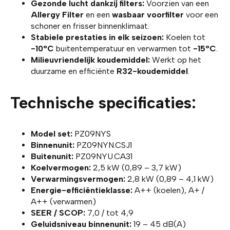
Gezonde lucht dankzij filters:
Voorzien van een
Allergy Filter
en een
wasbaar voorfilter
voor een
schoner en frisser binnenklimaat.
Stabiele prestaties in elk seizoen:
Koelen tot
-10°C
buitentemperatuur en verwarmen tot
-15°C
.
Milieuvriendelijk koudemiddel:
Werkt op het
duurzame en efficiënte
R32-koudemiddel
.
Technische specificaties:
Model set:
PZ09NYS
Binnenunit:
PZ09NYN.CSJ1
Buitenunit:
PZ09NYU.CA31
Koelvermogen:
2,5 kW (0,89 – 3,7 kW)
Verwarmingsvermogen:
2,8 kW (0,89 – 4,1 kW)
Energie-efficiëntieklasse:
A++ (koelen), A+ /
A++ (verwarmen)
SEER / SCOP:
7,0 / tot 4,9
Geluidsniveau binnenunit:
19 – 45 dB(A)