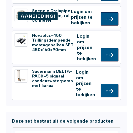
Soepele Drainpipe
Login om
Ø 16/18/20mm, rol
AANBIEDING!
prijzen te
+
50 meter
bekijken
Novaplus-450
Login
Trillingsdempende
om
montagebalken SET
prijzen
450x160x90mm
te
+
bekijken
Sauermann DELTA-
Login
PACK-5 signaal
om
condenswaterpomp
prijzen
met kanaal
te
+
bekijken
Deze set bestaat uit de volgende producten