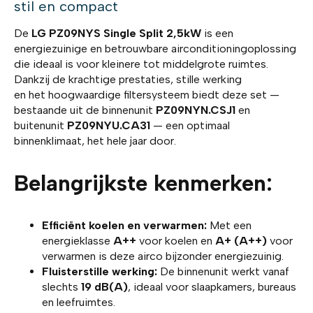
stil en compact
De
LG PZ09NYS Single Split 2,5kW
is een
energiezuinige en betrouwbare airconditioningoplossing
die ideaal is voor kleinere tot middelgrote ruimtes.
Dankzij de krachtige prestaties, stille werking
en het hoogwaardige filtersysteem biedt deze set —
bestaande uit de binnenunit
PZ09NYN.CSJ1
en
buitenunit
PZ09NYU.CA31
— een optimaal
binnenklimaat, het hele jaar door.
Belangrijkste kenmerken:
Efficiënt koelen en verwarmen:
Met een
energieklasse
A++
voor koelen en
A+ (A++)
voor
verwarmen is deze airco bijzonder energiezuinig.
Fluisterstille werking:
De binnenunit werkt vanaf
slechts
19 dB(A)
, ideaal voor slaapkamers, bureaus
en leefruimtes.