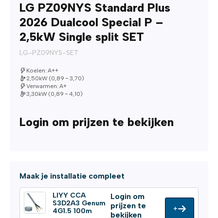
LG PZ09NYS Standard Plus
2026 Dualcool Special P –
2,5kW Single split SET
LG-PZ09NYS-SET
Koelen: A++
2,50kW (0,89 ~ 3,70)
Verwarmen: A+
3,30kW (0,89 ~ 4,10)
Login om prijzen te bekijken
Maak je installatie compleet
LIYY CCA
Login om
S3D2A3 Genum
prijzen te
+
4G1.5 100m
bekijken