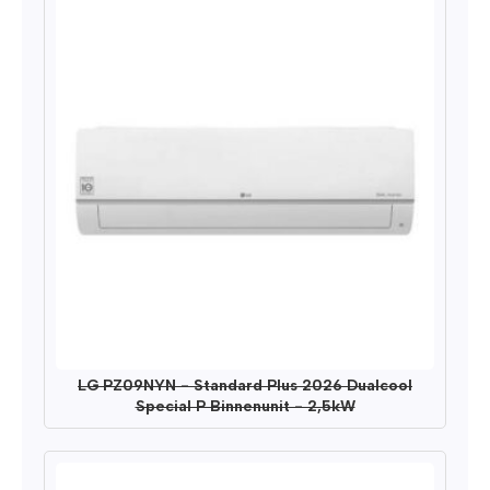
LG PZ09NYN - Standard Plus 2026 Dualcool
Special P Binnenunit - 2,5kW