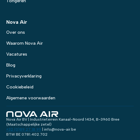
Tongeren
Nova Air
Over ons
Waarom Nova Air
Vacatures
Blog
Privacyverklaring
Cookiebeleid
Algemene voorwaarden
Nova Air BV | Industrieterrein Kanaal-Noord 1434, B-3960 Bree
(Maatschappelijke zetel)
+32 (0)89 27 18 99
| info@nova-air.be
BTW BE 0781.402.702