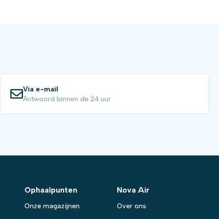
Via e-mail
Antwoord binnen de 24 uur
Ophaalpunten
Nova Air
Onze magazijnen
Over ons