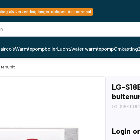
ing als verzending langer oplopen dan normaal
airco's
Warmtepompboiler
Lucht/water warmtepomp
Omkasting
itenunit
LG-S18
buitenun
LG-S18ET.UL
Login o