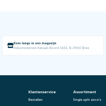
Kom langs in ons magazijn
Industrieterrein Kanaal-Noord 1434, B-3960 Bree
Klantenservice
Assortiment
Bestellen
Single split airco's