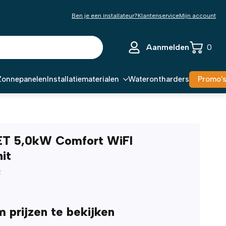
Ben je een installateur?
Klantenservice
Mijn account
Aanmelden
0
Zonnepanelen
Installatiematerialen
Waterontharders
Promo'
ET 5,0kW Comfort WiFI
it
2
m prijzen te bekijken