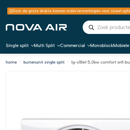
Door de grote drukte kunnen orderverwerkingen voor zowel ophal
Producten
zoeken
Single split
Multi Split
Commercial
Monoblock
Mobiele 
home
buitenunit single split
lg-s18et 5,0kw comfort wifi bu