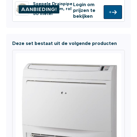
Soepele Drainpipe
Login om
Ø 16/18/20mm, rol
AANBIEDING!
prijzen te
+
50 meter
bekijken
Deze set bestaat uit de volgende producten