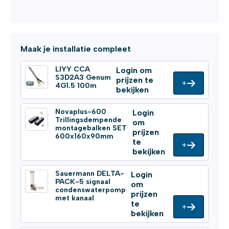
Maak je installatie compleet
LIYY CCA
Login om
S3D2A3 Genum
prijzen te
+
4G1.5 100m
bekijken
Novaplus-600
Login
Trillingsdempende
om
montagebalken SET
prijzen
600x160x90mm
te
+
bekijken
Sauermann DELTA-
Login
PACK-5 signaal
om
condenswaterpomp
prijzen
met kanaal
te
+
bekijken