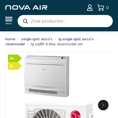
0
Producten
zoeken
home
single split airco's
lg single split airco's
vloermodel
lg uq18f 4,6kw vloermodel set