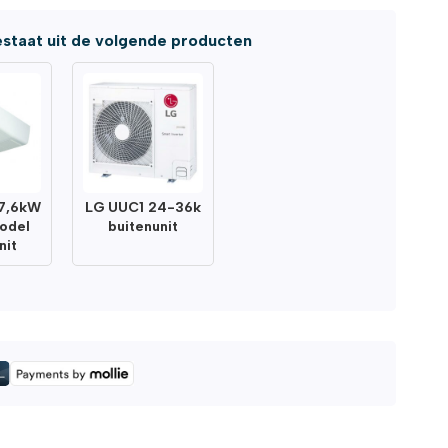
staat uit de volgende producten
7,6kW
LG UUC1 24-36k
odel
buitenunit
nit