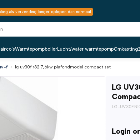
ing als verzending langer oplopen dan normaal
airco's
Warmtepompboiler
Lucht/water warmtepomp
Omkasting
uv-f
lg uv30f r32 7,6kw plafondmodel compact set
LG UV3
Compac
LG-UV30F.N1
Login o