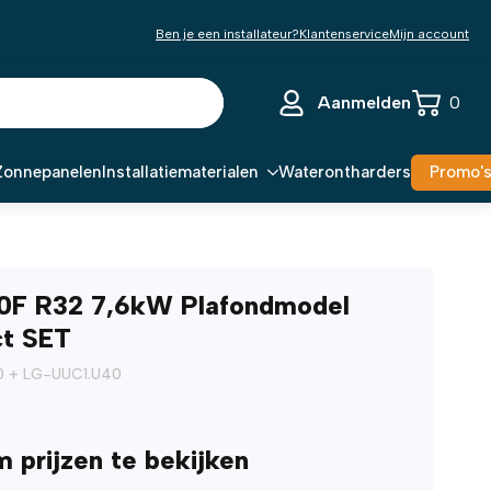
Ben je een installateur?
Klantenservice
Mijn account
Aanmelden
0
Zonnepanelen
Installatiematerialen
Waterontharders
Promo'
0F R32 7,6kW Plafondmodel
t SET
0 + LG-UUC1.U40
m prijzen te bekijken