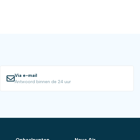
Via e-mail
Antwoord binnen de 24 uur
Ophaalpunten
Nova Air