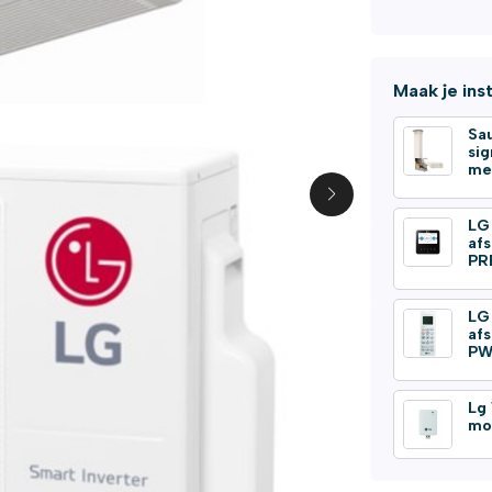
Maak je ins
Sa
si
me
LG
af
PR
LG
af
PW
Lg 
mo