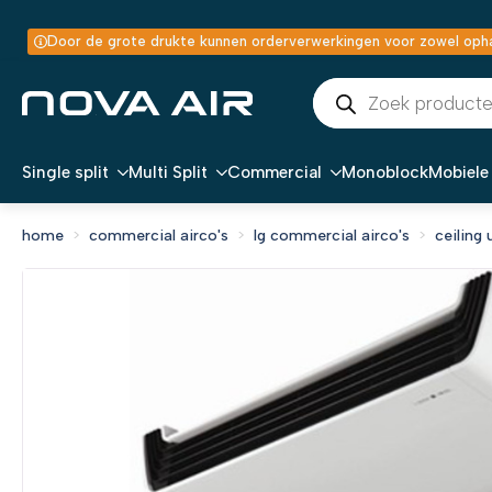
Door de grote drukte kunnen orderverwerkingen voor zowel ophal
Producten
zoeken
Single split
Multi Split
Commercial
Monoblock
Mobiele 
home
commercial airco's
lg commercial airco's
ceiling 