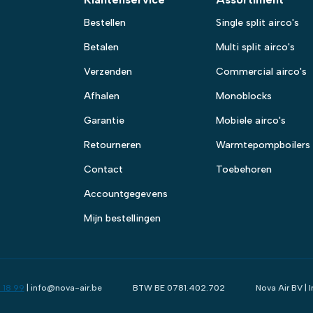
Bestellen
Single split airco's
Betalen
Multi split airco's
Verzenden
Commercial airco's
Afhalen
Monoblocks
Garantie
Mobiele airco's
Retourneren
Warmtepompboilers
Contact
Toebehoren
Accountgegevens
Mijn bestellingen
 18 99
| info@nova-air.be
BTW BE 0781.402.702
Nova Air BV |