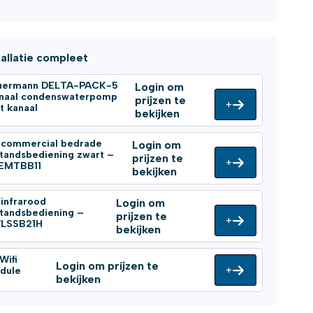
tallatie compleet
uermann DELTA-PACK-5
Login om
gnaal condenswaterpomp
prijzen te
+
t kanaal
bekijken
 commercial bedrade
Login om
standsbediening zwart –
prijzen te
+
EMTBB11
bekijken
 infrarood
Login om
standsbediening –
prijzen te
+
LSSB21H
bekijken
Wifi
Login om prijzen te
+
dule
bekijken