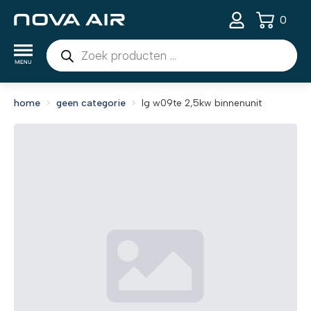
0
Producten
zoeken
home
geen categorie
lg w09te 2,5kw binnenunit