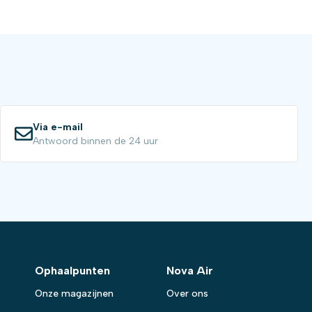
Via e-mail
Antwoord binnen de 24 uur
Ophaalpunten
Nova Air
Onze magazijnen
Over ons