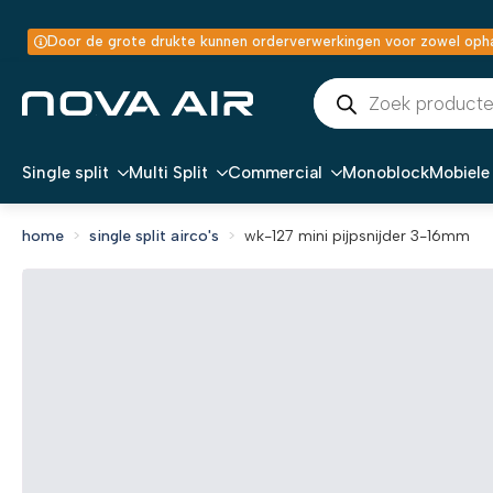
Door de grote drukte kunnen orderverwerkingen voor zowel ophal
Producten
zoeken
Single split
Multi Split
Commercial
Monoblock
Mobiele 
home
single split airco's
wk-127 mini pijpsnijder 3-16mm