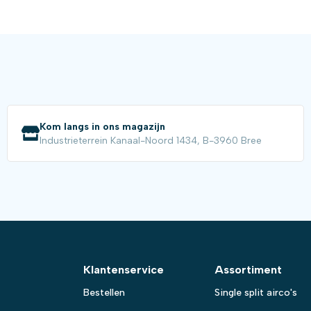
Kom langs in ons magazijn
Industrieterrein Kanaal-Noord 1434, B-3960 Bree
Klantenservice
Assortiment
Bestellen
Single split airco's