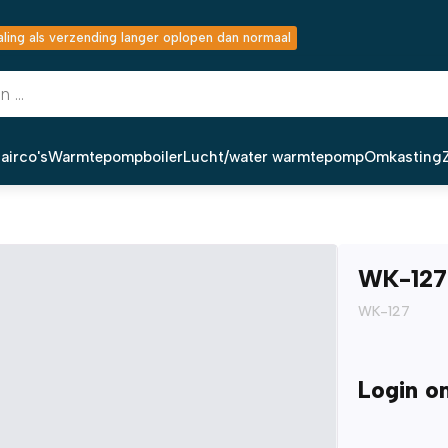
ing als verzending langer oplopen dan normaal
airco's
Warmtepompboiler
Lucht/water warmtepomp
Omkasting
WK-127 
WK-127
Login o