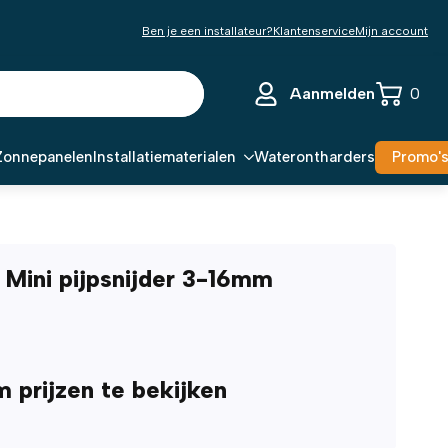
Ben je een installateur?
Klantenservice
Mijn account
Aanmelden
0
Zonnepanelen
Installatiematerialen
Waterontharders
Promo'
Mini pijpsnijder 3-16mm
m prijzen te bekijken