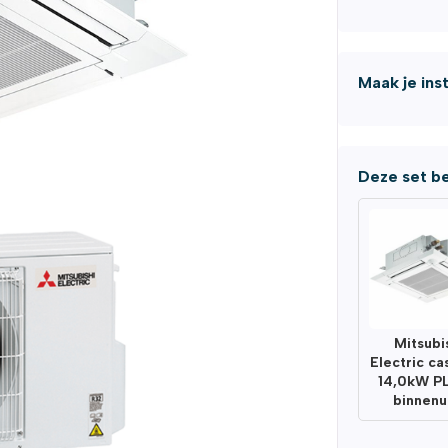
Maak je ins
Deze set be
Mitsubi
Electric ca
14,0kW P
binnenu