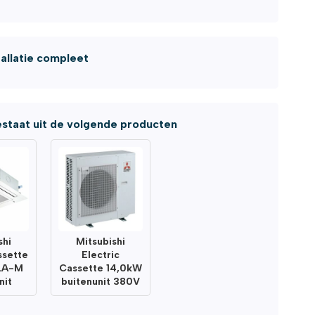
tallatie compleet
staat uit de volgende producten
shi
Mitsubishi
ssette
Electric
LA-M
Cassette 14,0kW
nit
buitenunit 380V