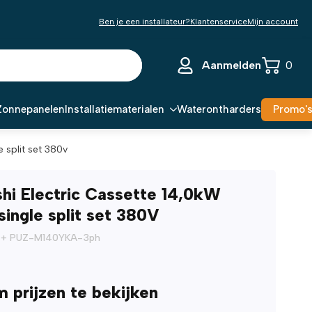
Ben je een installateur?
Klantenservice
Mijn account
Aanmelden
0
Zonnepanelen
Installatiematerialen
Waterontharders
Promo'
e split set 380v
shi Electric Cassette 14,0kW
ingle split set 380V
 + PUZ-M140YKA-3ph
m prijzen te bekijken