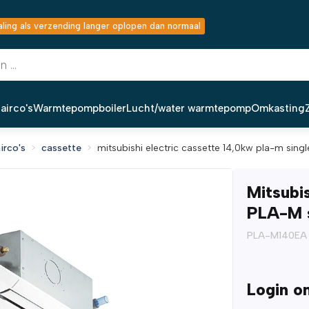
ing als verzending langer oplopen dan normaal
airco's
Warmtepompboiler
Lucht/water warmtepomp
Omkasting
irco's
cassette
mitsubishi electric cassette 14,0kw pla-m singl
Mitsubi
PLA-M s
PLA-M140EA
Login o