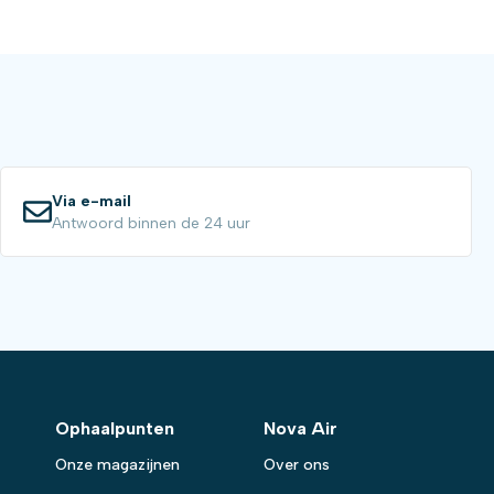
Via e-mail
Antwoord binnen de 24 uur
Ophaalpunten
Nova Air
Onze magazijnen
Over ons