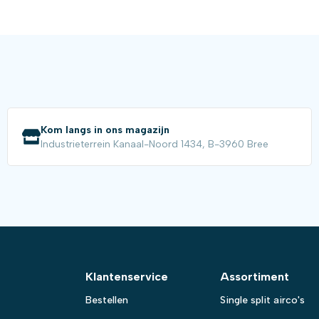
Kom langs in ons magazijn
Industrieterrein Kanaal-Noord 1434, B-3960 Bree
Klantenservice
Assortiment
Bestellen
Single split airco's