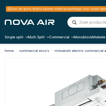
Door de grote drukte kunnen orderverwerkingen voor zowel ophal
Producten
zoeken
Single split
Multi Split
Commercial
Monoblock
Mobiele 
home
commercial airco's
mitsubishi electric commercial a