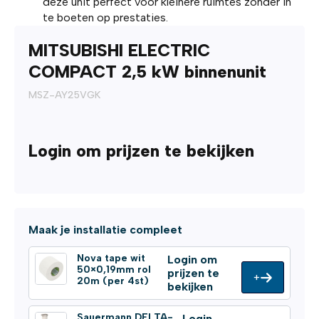
deze unit perfect voor kleinere ruimtes zonder in
te boeten op prestaties.
MITSUBISHI ELECTRIC
COMPACT 2,5 kW binnenunit
MSZ-AY25VGK
Login om prijzen te bekijken
Maak je installatie compleet
Nova tape wit
Login om
50×0,19mm rol
prijzen te
+
20m (per 4st)
bekijken
Sauermann DELTA-
Login