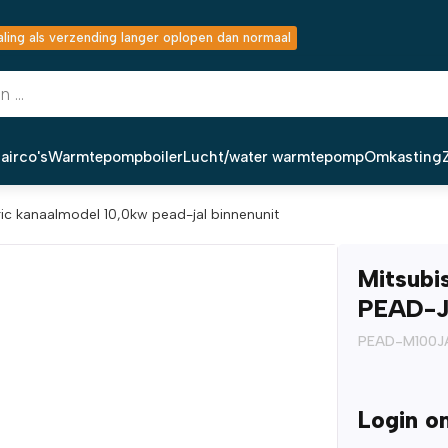
ing als verzending langer oplopen dan normaal
airco's
Warmtepompboiler
Lucht/water warmtepomp
Omkasting
tric kanaalmodel 10,0kw pead-jal binnenunit
Mitsubi
PEAD-J
PEAD-M100J
Login o