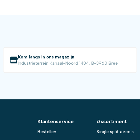
Kom langs in ons magazijn
Industrieterrein Kanaal-Noord 1434, B-3960 Bree
Klantenservice
Assortiment
Bestellen
Single split airco's