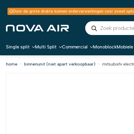
Door de grote drukte kunnen orderverwerkingen voor zowel ophal
Producten
zoeken
Single split
Multi Split
Commercial
Monoblock
Mobiele 
home
binnenunit (niet apart verkoopbaar)
mitsubishi elec