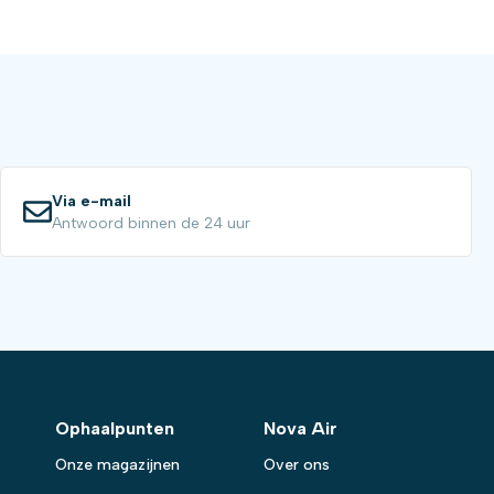
Via e-mail
Antwoord binnen de 24 uur
Ophaalpunten
Nova Air
Onze magazijnen
Over ons