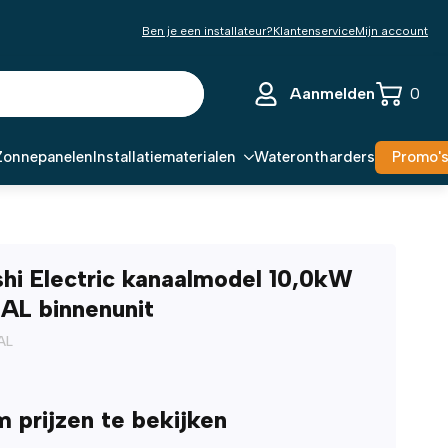
Ben je een installateur?
Klantenservice
Mijn account
Aanmelden
0
Zonnepanelen
Installatiematerialen
Waterontharders
Promo'
shi Electric kanaalmodel 10,0kW
AL binnenunit
AL
m prijzen te bekijken