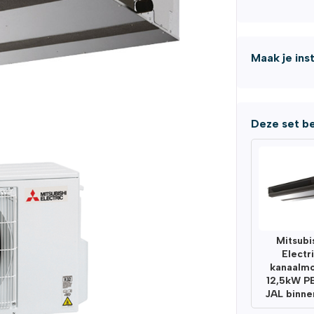
Maak je ins
Deze set be
Mitsubi
Electr
kanaalm
12,5kW P
JAL binne