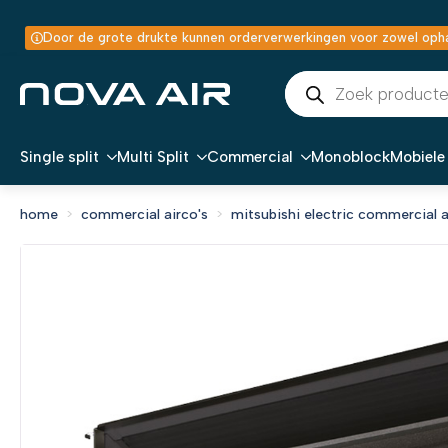
Door de grote drukte kunnen orderverwerkingen voor zowel ophal
Producten
zoeken
Single split
Multi Split
Commercial
Monoblock
Mobiele 
home
commercial airco's
mitsubishi electric commercial a