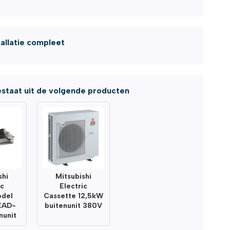
tallatie compleet
staat uit de volgende producten
shi
Mitsubishi
ic
Electric
odel
Cassette 12,5kW
EAD-
buitenunit 380V
nunit