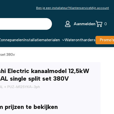
Ben je een installateur?
Klantenservice
Mijn account
Aanmelden
0
Zonnepanelen
Installatiematerialen
Waterontharders
Promo'
 set 380v
shi Electric kanaalmodel 12,5kW
L single split set 380V
AL + PUZ-M125YKA-3ph
m prijzen te bekijken