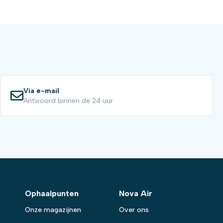
Via e-mail
Antwoord binnen de 24 uur
Ophaalpunten
Nova Air
Onze magazijnen
Over ons