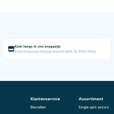
Kom langs in ons magazijn
Industrieterrein Kanaal-Noord 1434, B-3960 Bree
Klantenservice
Assortiment
Bestellen
Single split airco's