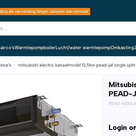
ing als verzending langer oplopen dan normaal
airco's
Warmtepompboiler
Lucht/water warmtepomp
Omkasting
irco's
mitsubishi electric kanaalmodel 12,5kw pead-jal single split
Mitsubi
PEAD-JA
PEAD-M125J
Login o