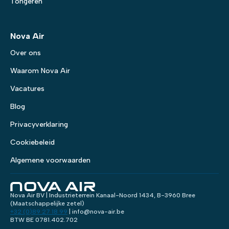
Tongeren
Nova Air
Over ons
Waarom Nova Air
Vacatures
Blog
Privacyverklaring
Cookiebeleid
Algemene voorwaarden
Nova Air BV | Industrieterrein Kanaal-Noord 1434, B-3960 Bree
(Maatschappelijke zetel)
+32 (0)89 27 18 99
| info@nova-air.be
BTW BE 0781.402.702