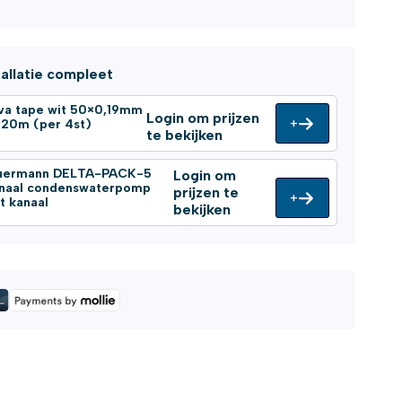
tallatie compleet
va tape wit 50×0,19mm
Login om prijzen
+
l 20m (per 4st)
te bekijken
uermann DELTA-PACK-5
Login om
gnaal condenswaterpomp
prijzen te
+
t kanaal
bekijken