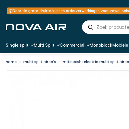
Door de grote drukte kunnen orderverwerkingen voor zowel ophal
Producten
zoeken
Single split
Multi Split
Commercial
Monoblock
Mobiele 
home
multi split airco's
mitsubishi electric multi split airco