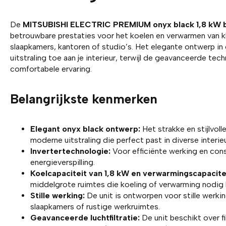
De
MITSUBISHI ELECTRIC PREMIUM onyx black 1,8 kW b
betrouwbare prestaties voor het koelen en verwarmen van k
slaapkamers, kantoren of studio’s. Het elegante ontwerp in
uitstraling toe aan je interieur, terwijl de geavanceerde te
comfortabele ervaring.
Belangrijkste kenmerken
Elegant onyx black ontwerp:
Het strakke en stijlvol
moderne uitstraling die perfect past in diverse interieur
Invertertechnologie:
Voor efficiënte werking en con
energieverspilling.
Koelcapaciteit van 1,8 kW en verwarmingscapacite
middelgrote ruimtes die koeling of verwarming nodig
Stille werking:
De unit is ontworpen voor stille werkin
slaapkamers of rustige werkruimtes.
Geavanceerde luchtfiltratie:
De unit beschikt over fi