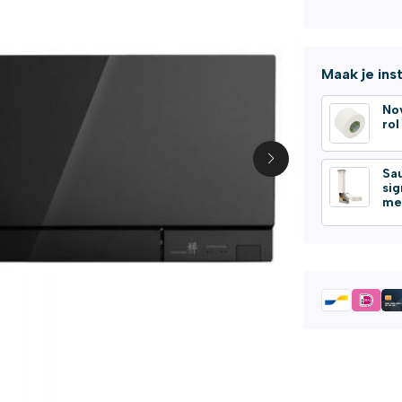
Maak je ins
No
ro
Sa
si
me