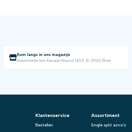
Kom langs in ons magazijn
Industrieterrein Kanaal-Noord 1434, B-3960 Bree
Klantenservice
Assortiment
Bestellen
Single split airco's