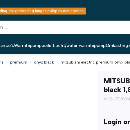
ing als verzending langer oplopen dan normaal
airco's
Warmtepompboiler
Lucht/water warmtepomp
Omkasting
’s
premium
onyx black
mitsubishi electric premium onyx bla
MITSUB
black 1
MSZ-EF18VG
Login o