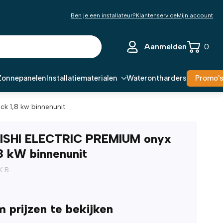
Ben je een installateur?
Klantenservice
Mijn account
Aanmelden
0
Zonnepanelen
Installatiematerialen
Waterontharders
Promo'
ck 1,8 kw binnenunit
ISHI ELECTRIC PREMIUM onyx
,8 kW binnenunit
K B
m prijzen te bekijken