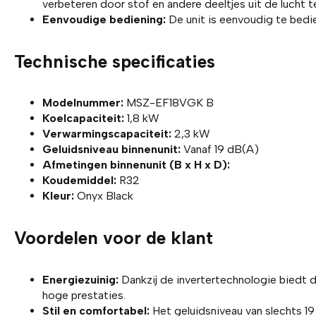
verbeteren door stof en andere deeltjes uit de lucht t
Eenvoudige bediening:
De unit is eenvoudig te bedi
Technische specificaties
Modelnummer:
MSZ-EF18VGK B
Koelcapaciteit:
1,8 kW
Verwarmingscapaciteit:
2,3 kW
Geluidsniveau binnenunit:
Vanaf 19 dB(A)
Afmetingen binnenunit (B x H x D):
Koudemiddel:
R32
Kleur:
Onyx Black
Voordelen voor de klant
Energiezuinig:
Dankzij de invertertechnologie biedt 
hoge prestaties.
Stil en comfortabel:
Het geluidsniveau van slechts 19