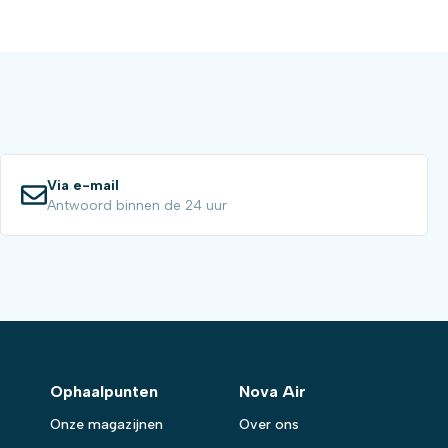
Via e-mail
Antwoord binnen de 24 uur
Ophaalpunten
Nova Air
Onze magazijnen
Over ons