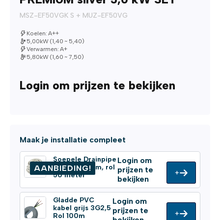
MSZ-EF50VGK S + MUZ-EF50VG
Koelen: A++
5,00kW (1,40 ~ 5,40)
Verwarmen: A+
5,80kW (1,60 ~ 7,50)
Login om prijzen te bekijken
Maak je installatie compleet
Soepele Drainpipe
Login om
Ø 16/18/20mm, rol
AANBIEDING!
prijzen te
+
50 meter
bekijken
Gladde PVC
Login om
kabel grijs 3G2,5
prijzen te
+
Rol 100m
bekijken