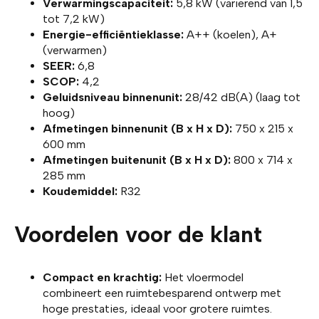
Verwarmingscapaciteit:
5,8 kW (variërend van 1,5
tot 7,2 kW)
Energie-efficiëntieklasse:
A++ (koelen), A+
(verwarmen)
SEER:
6,8
SCOP:
4,2
Geluidsniveau binnenunit:
28/42 dB(A) (laag tot
hoog)
Afmetingen binnenunit (B x H x D):
750 x 215 x
600 mm
Afmetingen buitenunit (B x H x D):
800 x 714 x
285 mm
Koudemiddel:
R32
Voordelen voor de klant
Compact en krachtig:
Het vloermodel
combineert een ruimtebesparend ontwerp met
hoge prestaties, ideaal voor grotere ruimtes.