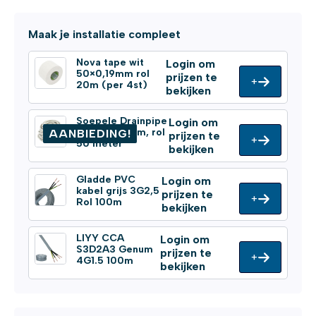
Maak je installatie compleet
Nova tape wit
Login om
50×0,19mm rol
prijzen te
+
20m (per 4st)
bekijken
Soepele Drainpipe
Login om
Ø 16/18/20mm, rol
AANBIEDING!
prijzen te
+
50 meter
bekijken
Gladde PVC
Login om
kabel grijs 3G2,5
prijzen te
+
Rol 100m
bekijken
LIYY CCA
Login om
S3D2A3 Genum
prijzen te
+
4G1.5 100m
bekijken